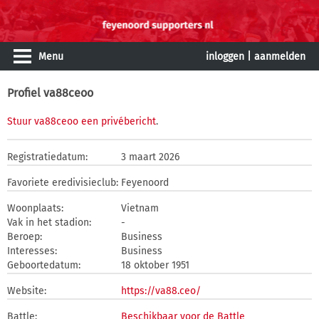
Menu
inloggen
|
aanmelden
Profiel va88ceoo
Stuur va88ceoo een privébericht
.
Registratiedatum:
3 maart 2026
Favoriete eredivisieclub:
Feyenoord
Woonplaats:
Vietnam
Vak in het stadion:
-
Beroep:
Business
Interesses:
Business
Geboortedatum:
18 oktober 1951
Website:
https://va88.ceo/
Battle:
Beschikbaar voor de Battle