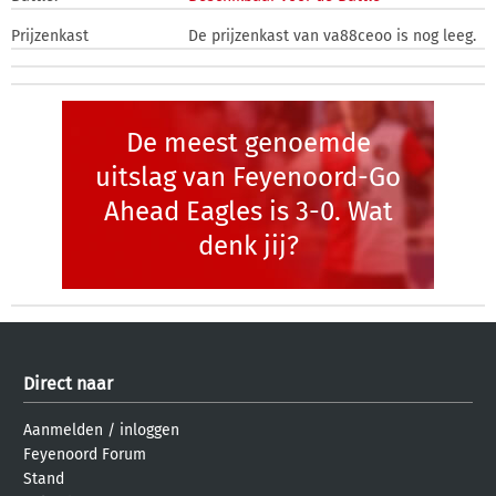
Prijzenkast
De prijzenkast van va88ceoo is nog leeg.
De meest genoemde
uitslag van Feyenoord-Go
Ahead Eagles is 3-0. Wat
denk jij?
Direct naar
Aanmelden
/
inloggen
Feyenoord Forum
Stand