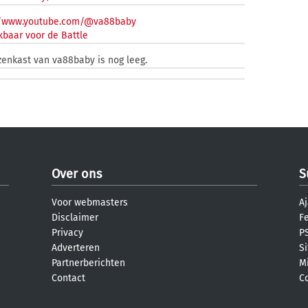
//www.youtube.com/@va88baby
kbaar voor de Battle
zenkast van va88baby is nog leeg.
Over ons
S
Voor webmasters
Aj
Disclaimer
F
Privacy
PS
Adverteren
S
Partnerberichten
M
Contact
C