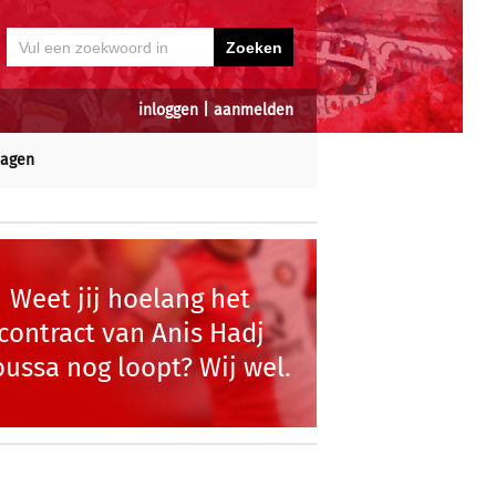
inloggen
|
aanmelden
dagen
Weet jij hoelang het
contract van Anis Hadj
ussa nog loopt? Wij wel.