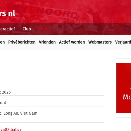
teractief
Club
Profiel
ren
Privéberichten
Vrienden
Actief worden
Webmasters
Verjaar
t 2026
Mo
ord
c, Long An, Viet Nam
//va88.baby/