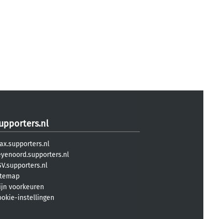
upporters.nl
ax.supporters.nl
eyenoord.supporters.nl
V.supporters.nl
itemap
ijn voorkeuren
ookie-instellingen