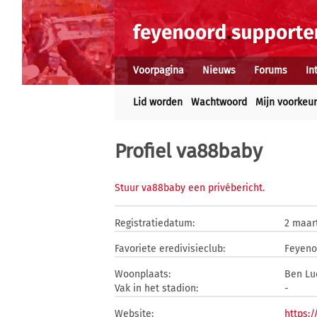
Voorpagina
Nieuws
Forums
In
Lid worden
Wachtwoord
Mijn voorkeu
Profiel va88baby
Stuur va88baby een privébericht
.
Registratiedatum:
2 maar
Favoriete eredivisieclub:
Feyeno
Woonplaats:
Ben Lu
Vak in het stadion:
-
Website:
https: