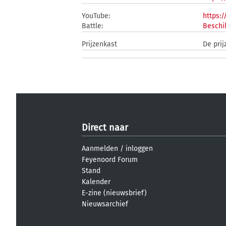
YouTube:
https:
Battle:
Beschi
Prijzenkast
De prij
Direct naar
Aanmelden
/
inloggen
Feyenoord Forum
Stand
Kalender
E-zine (nieuwsbrief)
Nieuwsarchief