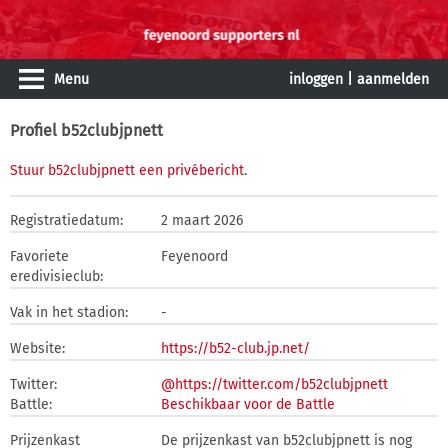
Menu
inloggen
|
aanmelden
Profiel b52clubjpnett
Stuur b52clubjpnett een privébericht
.
Registratiedatum:
2 maart 2026
Favoriete
Feyenoord
eredivisieclub:
Vak in het stadion:
-
Website:
https://b52-club.jp.net/
Twitter:
@https://twitter.com/b52clubjpnett
Battle:
Beschikbaar voor de Battle
Prijzenkast
De prijzenkast van b52clubjpnett is nog