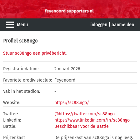
Menu
inloggen
|
aanmelden
Profiel sc88ngo
Stuur sc88ngo een privébericht
.
Registratiedatum:
2 maart 2026
Favoriete eredivisieclub:
Feyenoord
Vak in het stadion:
-
Website:
https://sc88.ngo/
Twitter:
@https://twitter.com/sc88ngo
LinkedIn:
https://www.linkedin.com/in/sc88ngo
Battle:
Beschikbaar voor de Battle
Prijzenkast
De prijzenkast van sc88ngo is nog leeg.