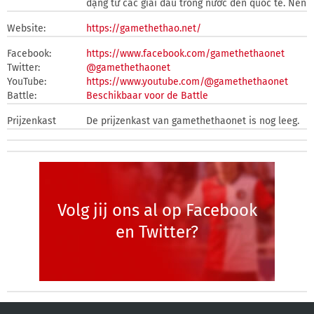
dạng từ các giải đấu trong nước đến quốc tế. Nền
Website:
https://gamethethao.net/
Facebook:
https://www.facebook.com/gamethethaonet
Twitter:
@gamethethaonet
YouTube:
https://www.youtube.com/@gamethethaonet
Battle:
Beschikbaar voor de Battle
Prijzenkast
De prijzenkast van gamethethaonet is nog leeg.
Volg jij ons al op Facebook
en Twitter?