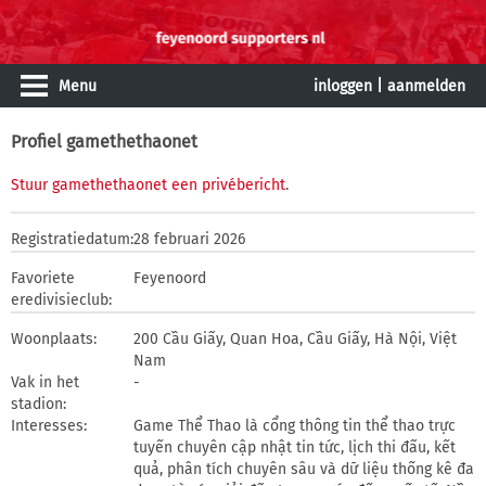
Menu
inloggen
|
aanmelden
Profiel gamethethaonet
Stuur gamethethaonet een privébericht
.
Registratiedatum:
28 februari 2026
Favoriete
Feyenoord
eredivisieclub:
Woonplaats:
200 Cầu Giấy, Quan Hoa, Cầu Giấy, Hà Nội, Việt
Nam
Vak in het
-
stadion:
Interesses:
Game Thể Thao là cổng thông tin thể thao trực
tuyến chuyên cập nhật tin tức, lịch thi đấu, kết
quả, phân tích chuyên sâu và dữ liệu thống kê đa