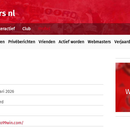
teractief
Club
Profiel
ren
Privéberichten
Vrienden
Actief worden
Webmasters
Verjaar
W
ari 2026
rd
go99win.com/