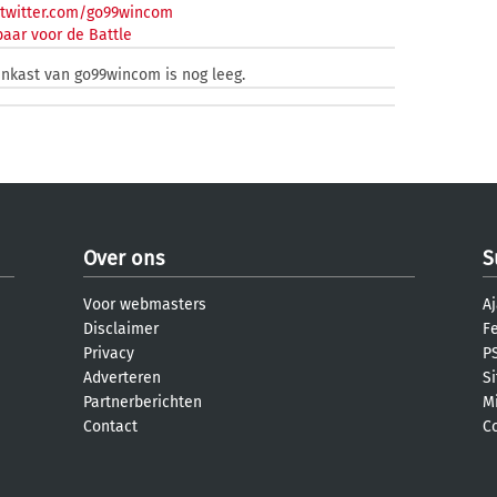
/twitter.com/go99wincom
aar voor de Battle
enkast van go99wincom is nog leeg.
Over ons
S
Voor webmasters
Aj
Disclaimer
F
Privacy
PS
Adverteren
S
Partnerberichten
M
Contact
C