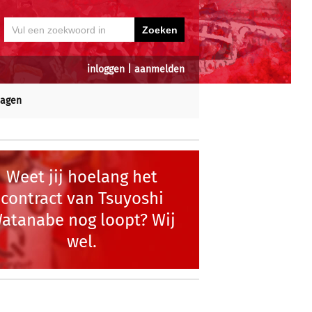
inloggen
|
aanmelden
dagen
Weet jij hoelang het
contract van Tsuyoshi
atanabe nog loopt? Wij
wel.