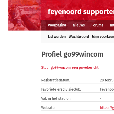
Voorpagina
Nieuws
Forums
In
Lid worden
Wachtwoord
Mijn voorkeu
Profiel go99wincom
Stuur go99wincom een privébericht
.
Registratiedatum:
28 febru
Favoriete eredivisieclub:
Feyenoo
Vak in het stadion:
-
Website:
https://