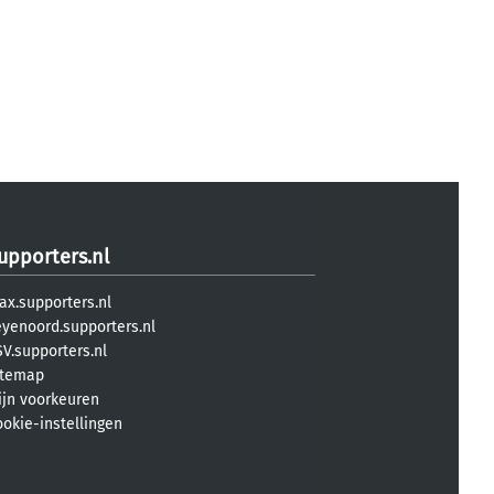
upporters.nl
ax.supporters.nl
eyenoord.supporters.nl
V.supporters.nl
itemap
ijn voorkeuren
ookie-instellingen