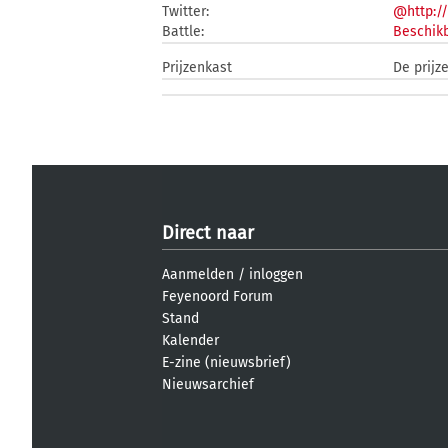
Twitter:
@http:/
Battle:
Beschikb
Prijzenkast
De prijz
Direct naar
Aanmelden
/
inloggen
Feyenoord Forum
Stand
Kalender
E-zine (nieuwsbrief)
Nieuwsarchief