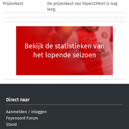
Prijzenkast
De prijzenkast van htyw3339net is nog
leeg.
Bekijk de statistieken van
het lopende seizoen
Direct naar
Aanmelden
/
inloggen
Feyenoord Forum
Stand