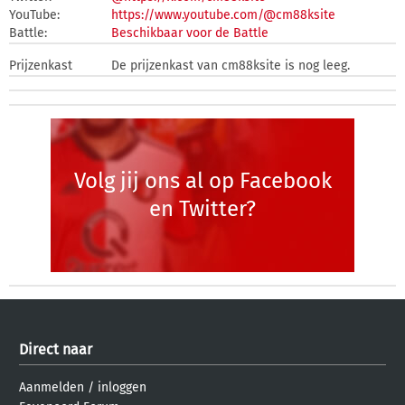
YouTube:
https://www.youtube.com/@cm88ksite
Battle:
Beschikbaar voor de Battle
Prijzenkast
De prijzenkast van cm88ksite is nog leeg.
Volg jij ons al op Facebook
en Twitter?
Direct naar
Aanmelden
/
inloggen