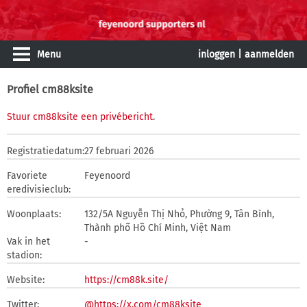
Menu
inloggen
|
aanmelden
Profiel cm88ksite
Stuur cm88ksite een privébericht
.
Registratiedatum:
27 februari 2026
Favoriete
Feyenoord
eredivisieclub:
Woonplaats:
132/5A Nguyễn Thị Nhỏ, Phường 9, Tân Bình,
Thành phố Hồ Chí Minh, Việt Nam
Vak in het
-
stadion:
Website:
https://cm88k.site/
Twitter:
@https://x.com/cm88ksite