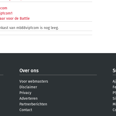
1com
p1com1
aar voor de Battle
enkast van mb88vip1com is nog leeg.
Over ons
S
Voor webmasters
Aj
Disclaimer
F
Privacy
PS
Adverteren
S
Partnerberichten
M
Contact
C