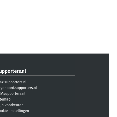
upporters.nl
ax.supporters.nl
eyenoord.supporters.nl
V.supporters.nl
itemap
ijn voorkeuren
ookie-instellingen