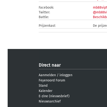
Facebook:
mb88vip
Twitter:
@mb88vi
Battle:
Beschikb
Prijzenkast
De prijz
Direct naar
Aanmelden
/
inloggen
Feyenoord Forum
Stand
Kalender
E-zine (nieuwsbrief)
Nieuwsarchief