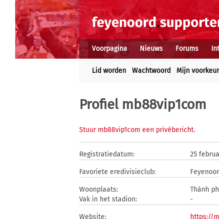
Voorpagina
Nieuws
Forums
In
Lid worden
Wachtwoord
Mijn voorkeu
Profiel mb88vip1com
Stuur mb88vip1com een privébericht
.
Registratiedatum:
25 februa
Favoriete eredivisieclub:
Feyenoo
Woonplaats:
Thành ph
Vak in het stadion:
-
Website:
https://