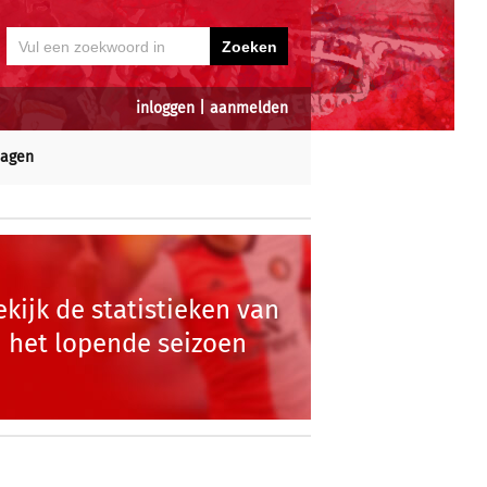
inloggen
|
aanmelden
dagen
ekijk de statistieken van
het lopende seizoen