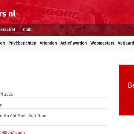
teractief
Club
Profiel
ren
Privéberichten
Vrienden
Actief worden
Webmasters
Verjaar
B
ri 2026
rd
ố Hồ Chí Minh, Việt Nam
mb88vip1.com/