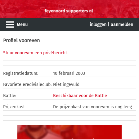
Menu
inloggen
|
aanmelden
Profiel vooreven
Stuur vooreven een privébericht
.
Registratiedatum:
10 februari 2003
Favoriete eredivisieclub:
Niet ingevuld
Battle:
Beschikbaar voor de Battle
Prijzenkast
De prijzenkast van vooreven is nog leeg.