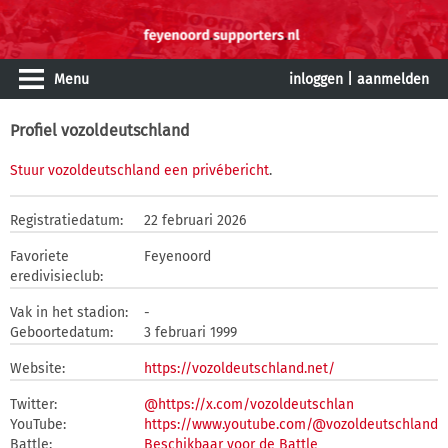
Menu
inloggen
|
aanmelden
Profiel vozoldeutschland
Stuur vozoldeutschland een privébericht
.
Registratiedatum:
22 februari 2026
Favoriete
Feyenoord
eredivisieclub:
Vak in het stadion:
-
Geboortedatum:
3 februari 1999
Website:
https://vozoldeutschland.net/
Twitter:
@https://x.com/vozoldeutschlan
YouTube:
https://www.youtube.com/@vozoldeutschland
Battle:
Beschikbaar voor de Battle