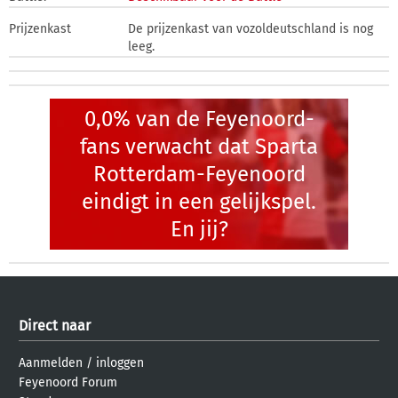
Prijzenkast
De prijzenkast van vozoldeutschland is nog
leeg.
0,0% van de Feyenoord-
fans verwacht dat Sparta
Rotterdam-Feyenoord
eindigt in een gelijkspel.
En jij?
Direct naar
Aanmelden
/
inloggen
Feyenoord Forum