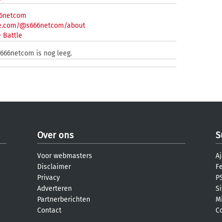
66netcom
be.com/@s666netcom/about
 Battle
s666netcom is nog leeg.
Over ons
S
Voor webmasters
Aj
Disclaimer
F
Privacy
PS
Adverteren
S
Partnerberichten
M
Contact
C