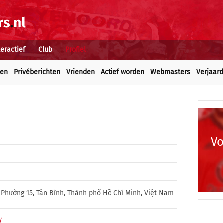
teractief
Club
Profiel
ren
Privéberichten
Vrienden
Actief worden
Webmasters
Verjaar
Vo
Phường 15, Tân Bình, Thành phố Hồ Chí Minh, Việt Nam
/