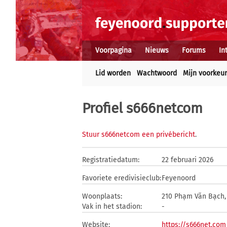
Voorpagina
Nieuws
Forums
In
Lid worden
Wachtwoord
Mijn voorkeu
Profiel s666netcom
Stuur s666netcom een privébericht
.
Registratiedatum:
22 februari 2026
Favoriete eredivisieclub:
Feyenoord
Woonplaats:
210 Phạm Văn Bạch, 
Vak in het stadion:
-
Website:
https://s666net.com