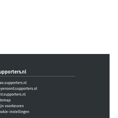
upporters.nl
ax.supporters.nl
eyenoord.supporters.nl
V.supporters.nl
itemap
ijn voorkeuren
ookie-instellingen