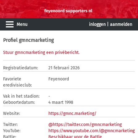
Menu
inloggen
|
aanmelden
Profiel gmncmarketing
Stuur gmncmarketing een privébericht
.
Registratiedatum:
21 februari 2026
Favoriete
Feyenoord
eredivisieclub:
Vak in het stadion:
-
Geboortedatum:
4 maart 1998
Website:
https://gmnc.marketing/
Twitter:
@https://twitter.com/gmncmarketing
YouTube:
https://www.youtube.com/@gmncmarketing
Battle:
Beschikbaar voor de Battle