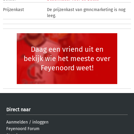
Prijzenkast
De prijzenkast van gmncmarketing is nog
leeg.
Daag een vriend uit en
bekijk wie het meeste over
Feyenoord weet!
Direct naar
Aanmelden
/
inloggen
Feyenoord Forum