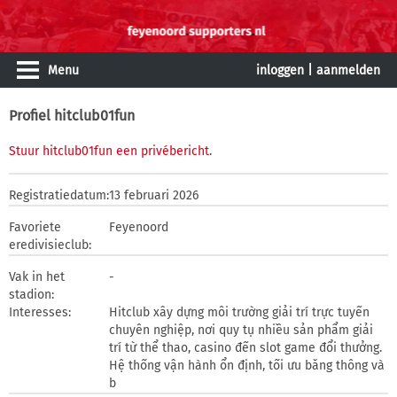
Menu
inloggen
|
aanmelden
Profiel hitclub01fun
Stuur hitclub01fun een privébericht
.
Registratiedatum:
13 februari 2026
Favoriete
Feyenoord
eredivisieclub:
Vak in het
-
stadion:
Interesses:
Hitclub xây dựng môi trường giải trí trực tuyến
chuyên nghiệp, nơi quy tụ nhiều sản phẩm giải
trí từ thể thao, casino đến slot game đổi thưởng.
Hệ thống vận hành ổn định, tối ưu băng thông và
b