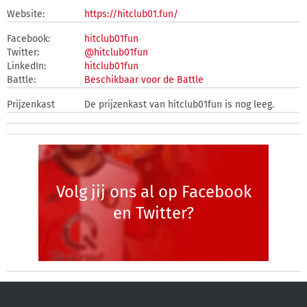
Website:
https://hitclub01.fun/
Facebook:
hitclub01fun
Twitter:
@hitclub01fun
LinkedIn:
hitclub01fun
Battle:
Beschikbaar voor de Battle
Prijzenkast
De prijzenkast van hitclub01fun is nog leeg.
Volg jij ons al op Facebook
en Twitter?