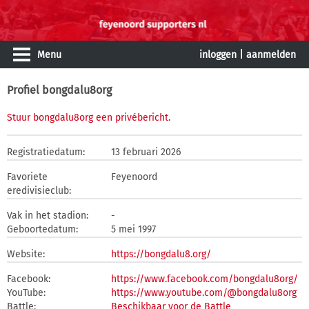
Menu
inloggen
|
aanmelden
Profiel bongdalu8org
Stuur bongdalu8org een privébericht
.
Registratiedatum:
13 februari 2026
Favoriete
Feyenoord
eredivisieclub:
Vak in het stadion:
-
Geboortedatum:
5 mei 1997
Website:
https://bongdalu8.org/
Facebook:
https://www.facebook.com/bongdalu8org/
YouTube:
https://www.youtube.com/@bongdalu8org
Battle:
Beschikbaar voor de Battle