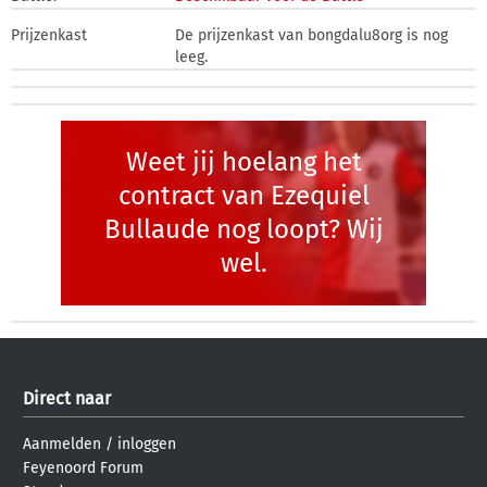
Prijzenkast
De prijzenkast van bongdalu8org is nog
leeg.
Weet jij hoelang het
contract van Ezequiel
Bullaude nog loopt? Wij
wel.
Direct naar
Aanmelden
/
inloggen
Feyenoord Forum