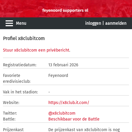
Menu
inloggen
|
aanmelden
Profiel x8clubitcom
Stuur x8clubitcom een privébericht
.
Registratiedatum:
13 februari 2026
Favoriete
Feyenoord
eredivisieclub:
Vak in het stadion:
-
Website:
https://x8club.it.com/
Twitter:
@x8clubitcom
Battle:
Beschikbaar voor de Battle
Prijzenkast
De prijzenkast van x8clubitcom is nog