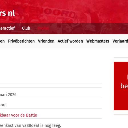
teractief
Club
Profiel
ren
Privéberichten
Vrienden
Actief worden
Webmasters
Verjaar
be
ruari 2026
oord
kbaar voor de Battle
jzenkast van va88deal is nog leeg.