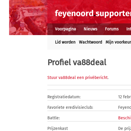
Voorpagina
Nieuws
Forums
In
Lid worden
Wachtwoord
Mijn voorkeu
Profiel va88deal
Stuur va88deal een privébericht
.
Registratiedatum:
12 feb
Favoriete eredivisieclub:
Feyen
Battle:
Beschi
Prijzenkast
De pri