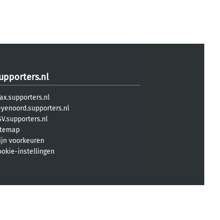
upporters.nl
ax.supporters.nl
eyenoord.supporters.nl
V.supporters.nl
itemap
ijn voorkeuren
ookie-instellingen