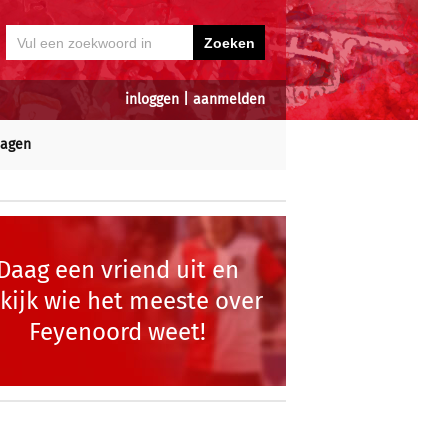
inloggen
|
aanmelden
dagen
Daag een vriend uit en
kijk wie het meeste over
Feyenoord weet!