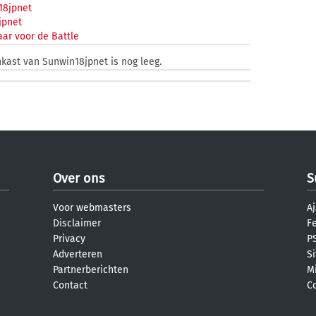
8jpnet
jpnet
ar voor de Battle
nkast van Sunwin18jpnet is nog leeg.
Over ons
S
Voor webmasters
Aj
Disclaimer
F
Privacy
PS
Adverteren
S
Partnerberichten
M
Contact
C