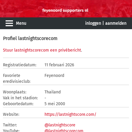
Menu
inloggen
|
aanmelden
Profiel lastnightscorecom
Stuur lastnightscorecom een privébericht
.
Registratiedatum:
11 februari 2026
Favoriete
Feyenoord
eredivisieclub:
Woonplaats:
Thailand
Vak in het stadion:
-
Geboortedatum:
5 mei 2000
Website:
https://lastnightscore.com/
Twitter:
@lastnightscore
YouTube:
@lastnightscorecom