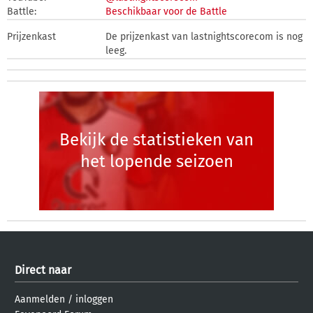
Battle:
Beschikbaar voor de Battle
Prijzenkast
De prijzenkast van lastnightscorecom is nog
leeg.
Bekijk de statistieken van
het lopende seizoen
Direct naar
Aanmelden
/
inloggen