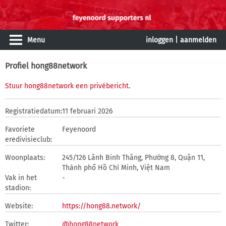
Menu
inloggen
|
aanmelden
Profiel hong88network
Stuur hong88network een privébericht
.
Registratiedatum:
11 februari 2026
Favoriete
Feyenoord
eredivisieclub:
Woonplaats:
245/126 Lãnh Binh Thăng, Phường 8, Quận 11,
Thành phố Hồ Chí Minh, Việt Nam
Vak in het
-
stadion:
Website:
https://hong88.network/
Twitter:
@hong88network