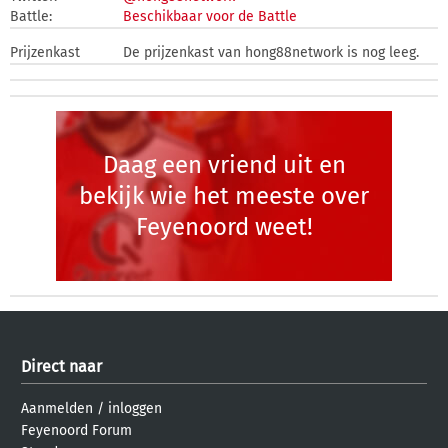
Battle:
Beschikbaar voor de Battle
Prijzenkast
De prijzenkast van hong88network is nog leeg.
Daag een vriend uit en
bekijk wie het meeste over
Feyenoord weet!
Direct naar
Aanmelden
/
inloggen
Feyenoord Forum