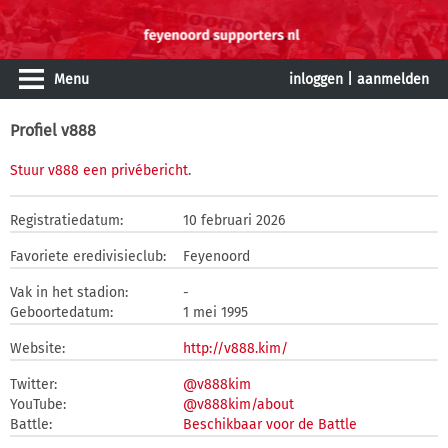
Menu
inloggen
|
aanmelden
Profiel v888
Stuur v888 een privébericht
.
Registratiedatum:
10 februari 2026
Favoriete eredivisieclub:
Feyenoord
Vak in het stadion:
-
Geboortedatum:
1 mei 1995
Website:
http://v888.kim/
Twitter:
@v888kim
YouTube:
@v888kim/about
Battle:
Beschikbaar voor de Battle