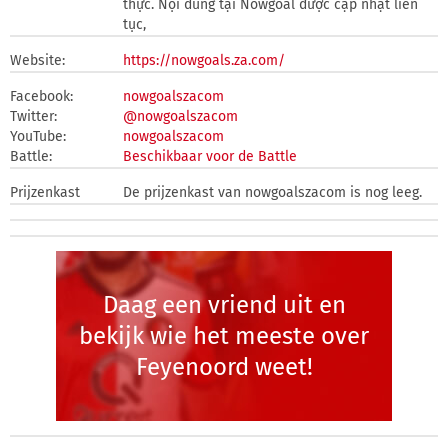
thực. Nội dung tại Nowgoal được cập nhật liên
tục,
Website:
https://nowgoals.za.com/
Facebook:
nowgoalszacom
Twitter:
@nowgoalszacom
YouTube:
nowgoalszacom
Battle:
Beschikbaar voor de Battle
Prijzenkast
De prijzenkast van nowgoalszacom is nog leeg.
Daag een vriend uit en
bekijk wie het meeste over
Feyenoord weet!