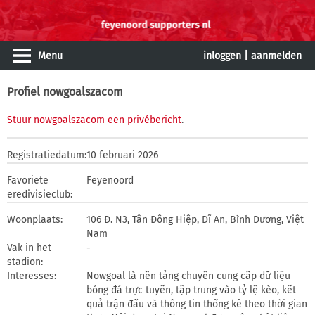
Menu
inloggen
|
aanmelden
Profiel nowgoalszacom
Stuur nowgoalszacom een privébericht
.
Registratiedatum:
10 februari 2026
Favoriete
Feyenoord
eredivisieclub:
Woonplaats:
106 Đ. N3, Tân Đông Hiệp, Dĩ An, Bình Dương, Việt
Nam
Vak in het
-
stadion:
Interesses:
Nowgoal là nền tảng chuyên cung cấp dữ liệu
bóng đá trực tuyến, tập trung vào tỷ lệ kèo, kết
quả trận đấu và thông tin thống kê theo thời gian