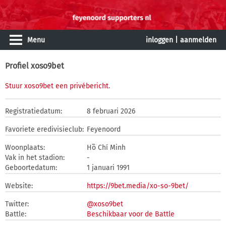
Menu
inloggen
|
aanmelden
Profiel xoso9bet
Stuur xoso9bet een privébericht
.
Registratiedatum:
8 februari 2026
Favoriete eredivisieclub:
Feyenoord
Woonplaats:
Hồ Chí Minh
Vak in het stadion:
-
Geboortedatum:
1 januari 1991
Website:
https://9bet.media/xo-so-9bet/
Twitter:
@xoso9bet
Battle:
Beschikbaar voor de Battle