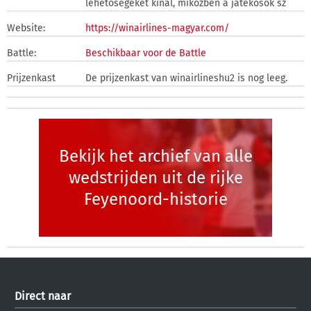
lehetőségeket kínál, miközben a játékosok sz
Website:
https://winairlines-magyar.com/
Battle:
Beschikbaar voor de Battle
Prijzenkast
De prijzenkast van winairlineshu2 is nog leeg.
Bekijk het archief van alle
wedstrijden uit de rijke
Feyenoord-historie
Direct naar