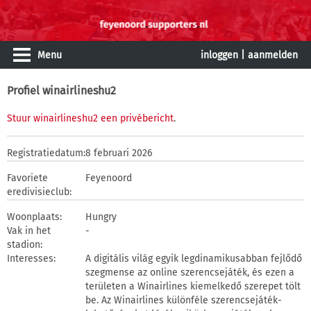
Menu
inloggen
|
aanmelden
Profiel winairlineshu2
Stuur winairlineshu2 een privébericht
.
Registratiedatum:
8 februari 2026
Favoriete
Feyenoord
eredivisieclub:
Woonplaats:
Hungry
Vak in het
-
stadion:
Interesses:
A digitális világ egyik legdinamikusabban fejlődő
szegmense az online szerencsejáték, és ezen a
területen a Winairlines kiemelkedő szerepet tölt
be. Az Winairlines különféle szerencsejáték-