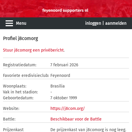
Menu
inloggen
|
aanmelden
Profiel j8comorg
Stuur j8comorg een privébericht
.
Registratiedatum:
7 februari 2026
Favoriete eredivisieclub:
Feyenoord
Woonplaats:
Brasília
Vak in het stadion:
-
Geboortedatum:
7 oktober 1999
Website:
https://j8com.org/
Battle:
Beschikbaar voor de Battle
Prijzenkast
De prijzenkast van j8comorg is nog leeg.