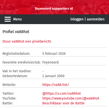
Menu
inloggen
|
aanmelden
Profiel va88hot
Stuur va88hot een privébericht
.
Registratiedatum:
5 februari 2026
Favoriete eredivisieclub:
Feyenoord
Vak in het stadion:
-
Geboortedatum:
2 januari 2000
Website:
https://va88.hot/
Twitter:
@https://x.com/va88hot
YouTube:
https://www.youtube.com/@va88hot
Battle:
Beschikbaar voor de Battle