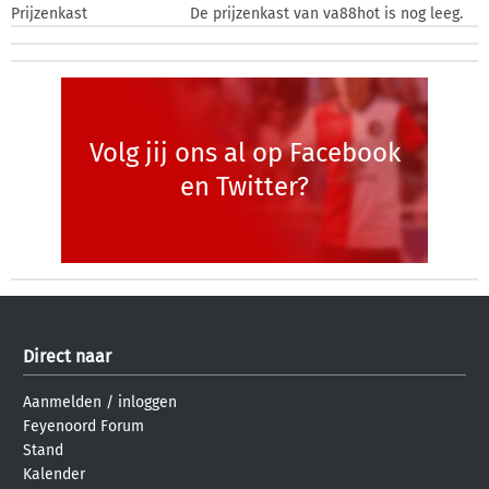
Prijzenkast
De prijzenkast van va88hot is nog leeg.
Volg jij ons al op Facebook
en Twitter?
Direct naar
Aanmelden
/
inloggen
Feyenoord Forum
Stand
Kalender