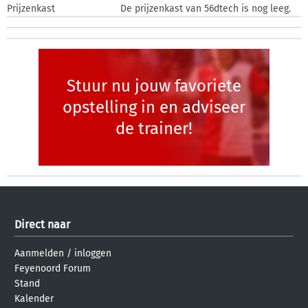
Prijzenkast
De prijzenkast van 56dtech is nog leeg.
Stuur nu jouw favoriete
opstelling in en adviseer
de trainer!
Direct naar
Aanmelden
/
inloggen
Feyenoord Forum
Stand
Kalender