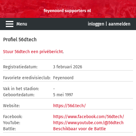
Menu
inloggen
|
aanmelden
Profiel 56dtech
Stuur 56dtech een privébericht
.
Registratiedatum:
3 februari 2026
Favoriete eredivisieclub:
Feyenoord
Vak in het stadion:
-
Geboortedatum:
5 mei 1997
Website:
https://56d.tech/
Facebook:
https://www.facebook.com/56dtech/
YouTube:
https://www.youtube.com/@56dtech
Battle:
Beschikbaar voor de Battle