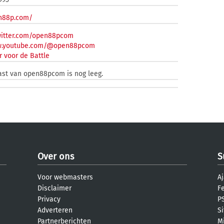
en88p.com/
witter.com/open88pcom
ww.youtube.com/@open88pcom
 voor de Battle
ast van open88pcom is nog leeg.
Over ons
S
Voor webmasters
Aj
Disclaimer
F
Privacy
PS
Adverteren
S
Partnerberichten
M