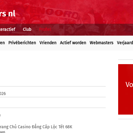
teractief
Club
Profiel
ren
Privéberichten
Vrienden
Actief worden
Webmasters
Verjaar
Vo
2026
h
rang Chủ Casino Đẳng Cấp Lộc Tết 68K
995