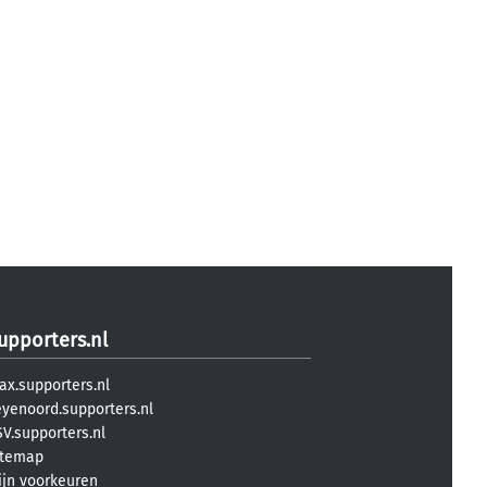
upporters.nl
ax.supporters.nl
eyenoord.supporters.nl
V.supporters.nl
itemap
ijn voorkeuren