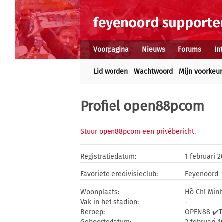
Voorpagina
Nieuws
Forums
In
Lid worden
Wachtwoord
Mijn voorkeu
Profiel open88pcom
Stuur open88pcom een privébericht
.
Registratiedatum:
1 februari 
Favoriete eredivisieclub:
Feyenoord
Woonplaats:
Hồ Chí Min
Vak in het stadion:
-
Beroep:
OPEN88 ✔️T
Geboortedatum:
2 februari 1