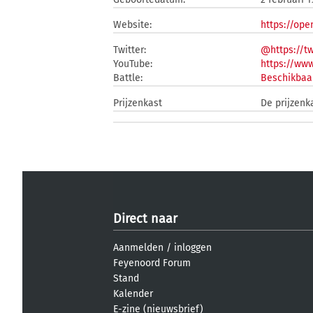
Website:
https://op
Twitter:
@https://t
YouTube:
https://w
Battle:
Beschikbaar
Prijzenkast
De prijzenk
Direct naar
Aanmelden
/
inloggen
Feyenoord Forum
Stand
Kalender
E-zine (nieuwsbrief)