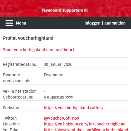
Menu
inloggen
|
aanmelden
Profiel voucherhighland
Stuur voucherhighland een privébericht
.
Registratiedatum:
30 januari 2026
Favoriete
Feyenoord
eredivisieclub:
Vak in het stadion:
-
Geboortedatum:
6 augustus 1999
Website:
https://voucherhighland.coffee/
Twitter:
@VoucherCof91159
LinkedIn:
https://vn.linkedin.com/in/voucherhighland
YouTube:
https://www.youtube.com/@voucherhighland