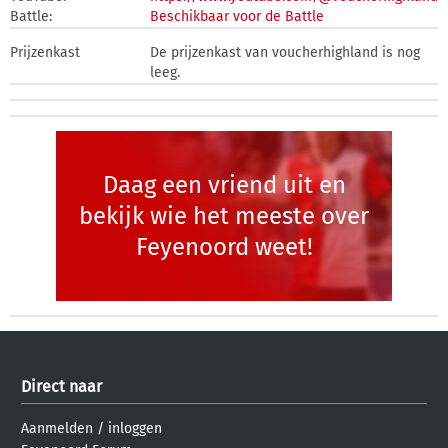
Battle:
Beschikbaar voor de Battle
Prijzenkast
De prijzenkast van voucherhighland is nog
leeg.
Daag een vriend uit en
bekijk wie het meeste over
Feyenoord weet!
Direct naar
Aanmelden
/
inloggen