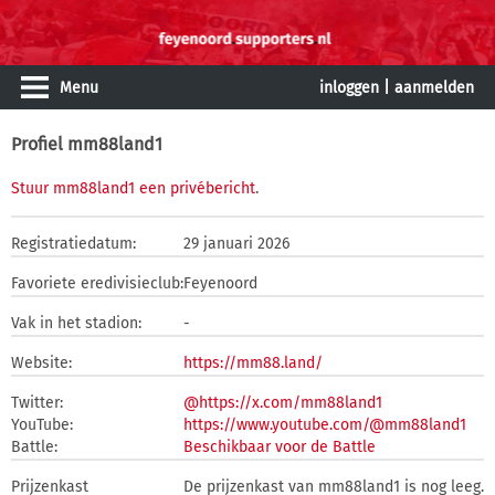
Menu
inloggen
|
aanmelden
Profiel mm88land1
Stuur mm88land1 een privébericht
.
Registratiedatum:
29 januari 2026
Favoriete eredivisieclub:
Feyenoord
Vak in het stadion:
-
Website:
https://mm88.land/
Twitter:
@https://x.com/mm88land1
YouTube:
https://www.youtube.com/@mm88land1
Battle:
Beschikbaar voor de Battle
Prijzenkast
De prijzenkast van mm88land1 is nog leeg.