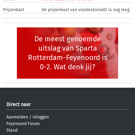
Prijzenkast
De prijzenkast van vozolestonia02 is nog leeg.
De meest genoemde
uitslag van Sparta
Rotterdam-Feyenoord is
0-2. Wat denk jij?
Direct naar
Aanmelden
/
inloggen
Feyenoord Forum
Stand