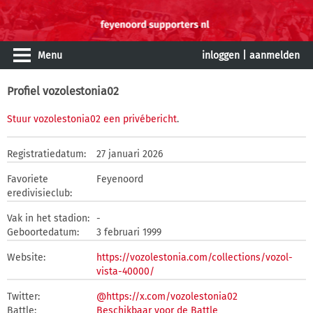
Menu
inloggen
|
aanmelden
Profiel vozolestonia02
Stuur vozolestonia02 een privébericht
.
Registratiedatum:
27 januari 2026
Favoriete
Feyenoord
eredivisieclub:
Vak in het stadion:
-
Geboortedatum:
3 februari 1999
Website:
https://vozolestonia.com/collections/vozol-
vista-40000/
Twitter:
@https://x.com/vozolestonia02
Battle:
Beschikbaar voor de Battle