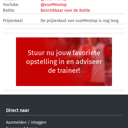
YouTube:
@vua99mxtop
Battle:
Beschikbaar voor de Battle
Prijzenkast
De prijzenkast van vua99mxtop is nog leeg.
Stuur nu jouw favoriete
opstelling in en adviseer
de trainer!
Direct naar
Aanmelden
/
inloggen