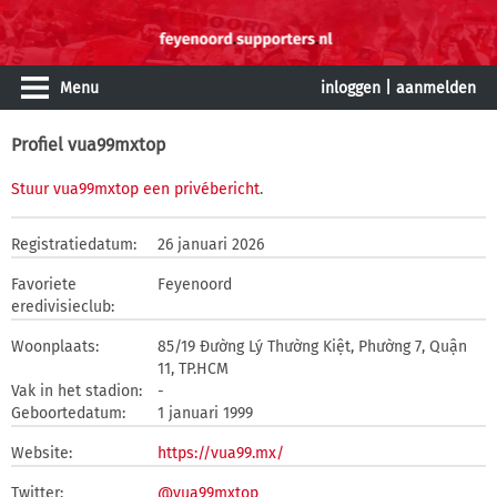
Menu
inloggen
|
aanmelden
Profiel vua99mxtop
Stuur vua99mxtop een privébericht
.
Registratiedatum:
26 januari 2026
Favoriete
Feyenoord
eredivisieclub:
Woonplaats:
85/19 Đường Lý Thường Kiệt, Phường 7, Quận
11, TP.HCM
Vak in het stadion:
-
Geboortedatum:
1 januari 1999
Website:
https://vua99.mx/
Twitter:
@vua99mxtop