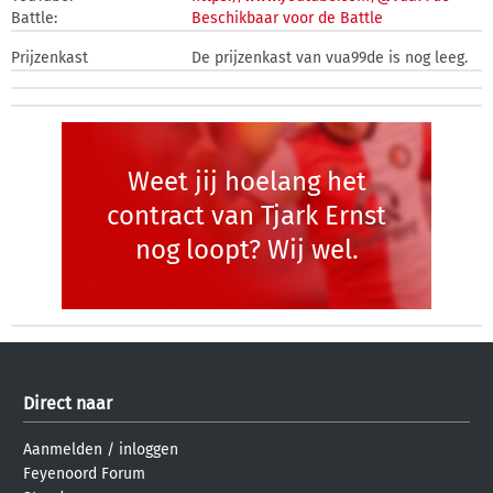
Battle:
Beschikbaar voor de Battle
Prijzenkast
De prijzenkast van vua99de is nog leeg.
Weet jij hoelang het
contract van Tjark Ernst
nog loopt? Wij wel.
Direct naar
Aanmelden
/
inloggen
Feyenoord Forum