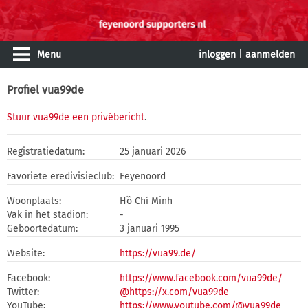
Menu
inloggen
|
aanmelden
Profiel vua99de
Stuur vua99de een privébericht
.
Registratiedatum:
25 januari 2026
Favoriete eredivisieclub:
Feyenoord
Woonplaats:
Hồ Chí Minh
Vak in het stadion:
-
Geboortedatum:
3 januari 1995
Website:
https://vua99.de/
Facebook:
https://www.facebook.com/vua99de/
Twitter:
@https://x.com/vua99de
YouTube:
https://www.youtube.com/@vua99de