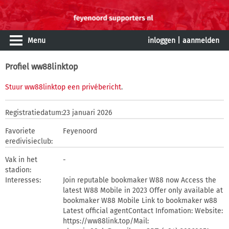
Menu
inloggen
|
aanmelden
Profiel ww88linktop
Stuur ww88linktop een privébericht
.
Registratiedatum:
23 januari 2026
Favoriete
Feyenoord
eredivisieclub:
Vak in het
-
stadion:
Interesses:
Join reputable bookmaker W88 now Access the
latest W88 Mobile in 2023 Offer only available at
bookmaker W88 Mobile Link to bookmaker w88
Latest official agentContact Infomation: Website:
https://ww88link.top/Mail: