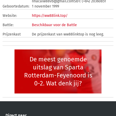
nhacaiw88vb@gmail.comSĐT: (+84) 20360851
Geboortedatum:
1 november 1999
Website:
https://ww88link.top/
Battle:
Beschikbaar voor de Battle
Prijzenkast
De prijzenkast van ww88linktop is nog leeg.
De meest genoemde
uitslag van Sparta
Rotterdam-Feyenoord is
0-2. Wat denk jij?
Direct naar