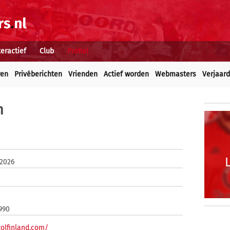
teractief
Club
Profiel
ren
Privéberichten
Vrienden
Actief worden
Webmasters
Verjaar
m
 2026
1990
zolfinland.com/