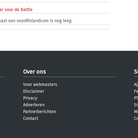
r voor de Battle
kast van vozolfinlandcom is nog leeg.
Over ons
S
Voor webmasters
Aj
Disclaimer
F
Privacy
PS
Adverteren
S
Partnerberichten
M
Contact
C