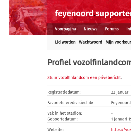
Voorpagina
Nieuws
Forums
In
Lid worden
Wachtwoord
Mijn voorkeu
Profiel vozolfinlandco
Stuur vozolfinlandcom een privébericht
.
Registratiedatum:
22 januari
Favoriete eredivisieclub:
Feyenoord
Vak in het stadion:
-
Geboortedatum:
1 januari 
Website:
https://vo