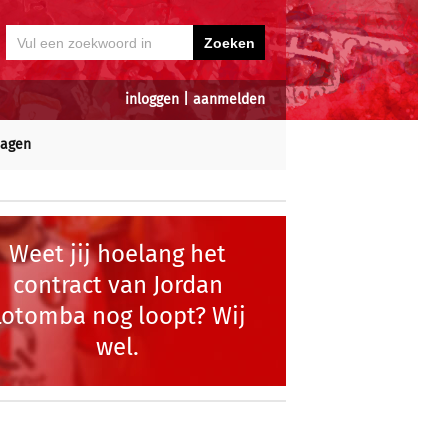
inloggen
|
aanmelden
dagen
Weet jij hoelang het
contract van Jordan
Lotomba nog loopt? Wij
wel.