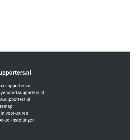
upporters.nl
ax.supporters.nl
eyenoord.supporters.nl
V.supporters.nl
itemap
ijn voorkeuren
ookie-instellingen