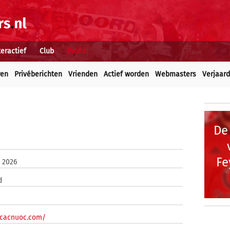
teractief
Club
Profiel
ren
Privéberichten
Vrienden
Actief worden
Webmasters
Verjaar
De
Fe
i 2026
d
ocacnuoc.com/