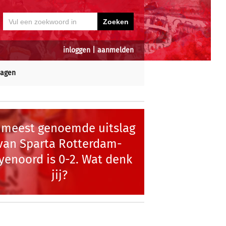
inloggen
|
aanmelden
dagen
 meest genoemde uitslag
van Sparta Rotterdam-
yenoord is 0-2. Wat denk
jij?