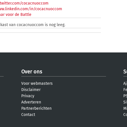
/twitter.com/cocacnuoccom
www.linkedin.com/in/cocacnuoccom
ar voor de Battle
nkast van cocacnuoccom is nog leeg.
Over ons
S
Voor webmasters
Aj
Disclaimer
F
Privacy
PS
Adverteren
S
Partnerberichten
M
Contact
C