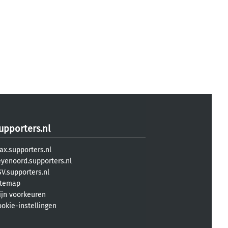
upporters.nl
ax.supporters.nl
eyenoord.supporters.nl
V.supporters.nl
itemap
ijn voorkeuren
ookie-instellingen