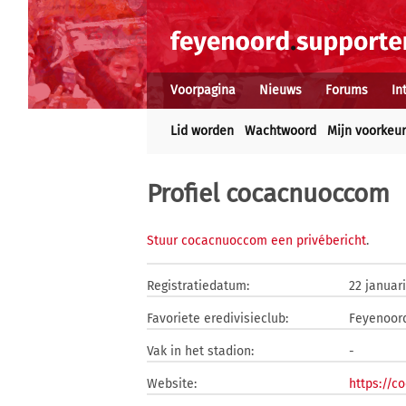
Voorpagina
Nieuws
Forums
In
Lid worden
Wachtwoord
Mijn voorkeu
Profiel cocacnuoccom
Stuur cocacnuoccom een privébericht
.
Registratiedatum:
22 januar
Favoriete eredivisieclub:
Feyenoor
Vak in het stadion:
-
Website:
https://c