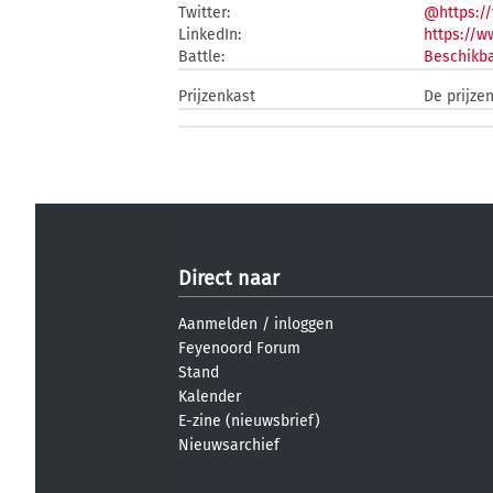
Twitter:
@https:/
LinkedIn:
https://
Battle:
Beschikba
Prijzenkast
De prijze
Direct naar
Aanmelden
/
inloggen
Feyenoord Forum
Stand
Kalender
E-zine (nieuwsbrief)
Nieuwsarchief