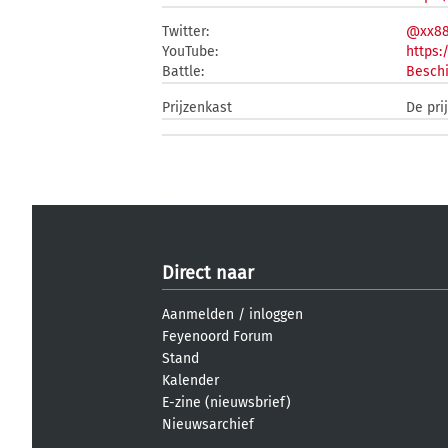
Twitter:
@xx88
YouTube:
https
Battle:
Beschi
Prijzenkast
De pri
Direct naar
Aanmelden
/
inloggen
Feyenoord Forum
Stand
Kalender
E-zine (nieuwsbrief)
Nieuwsarchief