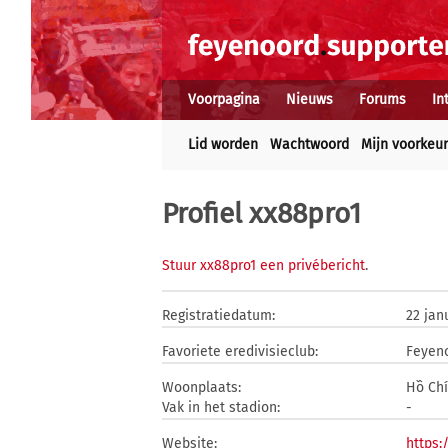
Voorpagina
Nieuws
Forums
In
Lid worden
Wachtwoord
Mijn voorkeu
Profiel xx88pro1
Stuur xx88pro1 een privébericht
.
Registratiedatum:
22 jan
Favoriete eredivisieclub:
Feyen
Woonplaats:
Hồ Chí
Vak in het stadion:
-
Website:
https: