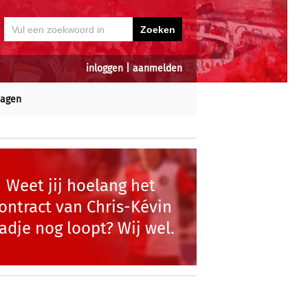
inloggen
|
aanmelden
dagen
Weet jij hoelang het
ontract van Chris-Kévin
adje nog loopt? Wij wel.