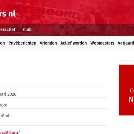
teractief
Club
Profiel
ren
Privéberichten
Vrienden
Actief worden
Webmasters
Verjaar
c
uari 2026
N
oord
 Minh
//xx88.pro/