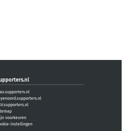
upporters.nl
ax.supporters.nl
eyenoord.supporters.nl
V.supporters.nl
itemap
ijn voorkeuren
ookie-instellingen