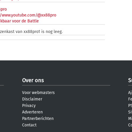
pro
://www.youtube.com/@xx88pro
kbaar voor de Battle
jzenkast van xx88pro1 is nog leeg.
Over ons
S
Voor webmasters
Aj
Disclaimer
F
Privacy
PS
Adverteren
S
Partnerberichten
M
Contact
C