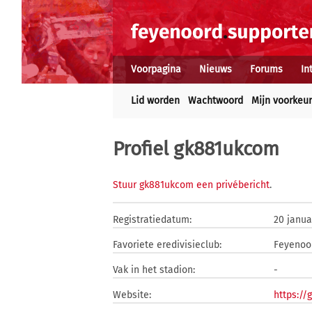
Voorpagina
Nieuws
Forums
In
Lid worden
Wachtwoord
Mijn voorkeu
Profiel gk881ukcom
Stuur gk881ukcom een privébericht
.
Registratiedatum:
20 janua
Favoriete eredivisieclub:
Feyenoo
Vak in het stadion:
-
Website:
https://