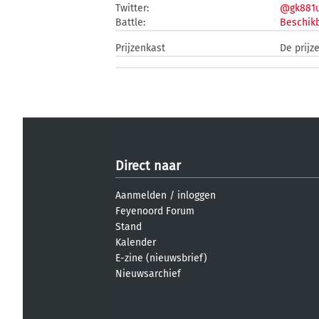
Twitter:
@gk881
Battle:
Beschikb
Prijzenkast
De prijz
Direct naar
Aanmelden
/
inloggen
Feyenoord Forum
Stand
Kalender
E-zine (nieuwsbrief)
Nieuwsarchief