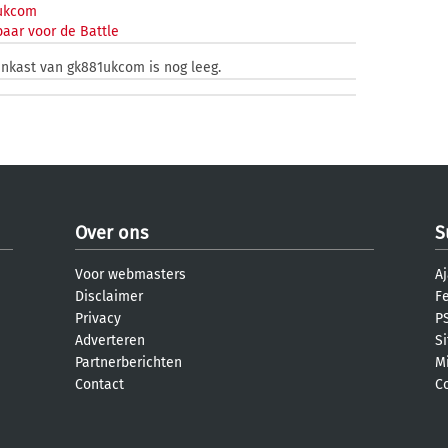
ukcom
aar voor de Battle
enkast van gk881ukcom is nog leeg.
Over ons
S
Voor webmasters
Aj
Disclaimer
F
Privacy
PS
Adverteren
S
Partnerberichten
M
Contact
C