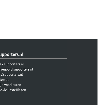
upporters.nl
ax.supporters.nl
eyenoord.supporters.nl
V.supporters.nl
itemap
ijn voorkeuren
ookie-instellingen