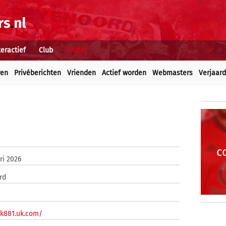
teractief
Club
Profiel
ren
Privéberichten
Vrienden
Actief worden
Webmasters
Verjaar
c
ri 2026
rd
gk881.uk.com/