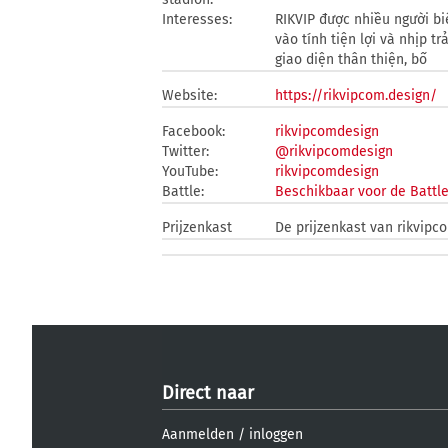
Interesses:
RIKVIP được nhiều người biế
vào tính tiện lợi và nhịp 
giao diện thân thiện, bố
Website:
https://rikvipcom.design/
Facebook:
rikvipcomdesign
Twitter:
@rikvipcomdesign
YouTube:
rikvipcomdesign
Battle:
Beschikbaar voor de Battl
Prijzenkast
De prijzenkast van rikvipc
Direct naar
Aanmelden
/
inloggen