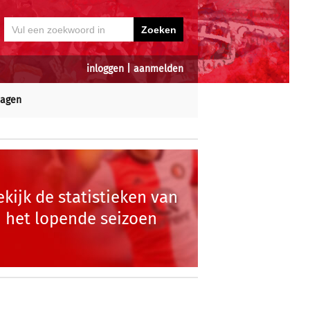
inloggen
|
aanmelden
dagen
ekijk de statistieken van
het lopende seizoen