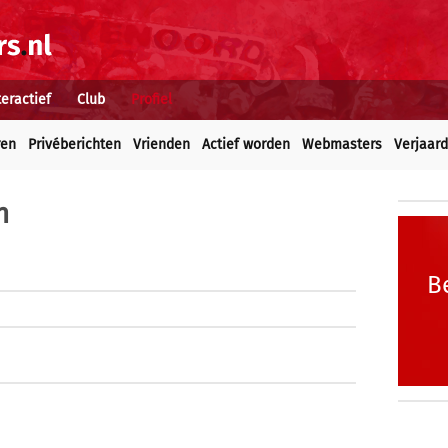
teractief
Club
Profiel
ren
Privéberichten
Vrienden
Actief worden
Webmasters
Verjaar
n
B