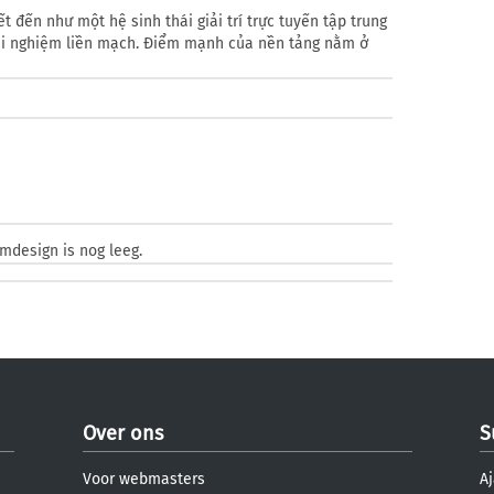
t đến như một hệ sinh thái giải trí trực tuyến tập trung
trải nghiệm liền mạch. Điểm mạnh của nền tảng nằm ở
e
omdesign is nog leeg.
Over ons
S
Voor webmasters
Aj