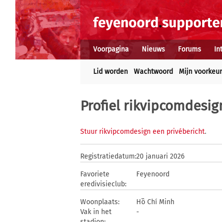
Voorpagina
Nieuws
Forums
In
Lid worden
Wachtwoord
Mijn voorkeu
Profiel rikvipcomdesig
Stuur rikvipcomdesign een privébericht
.
Registratiedatum:
20 januari 2026
Favoriete
Feyenoord
eredivisieclub:
Woonplaats:
Hồ Chí Minh
Vak in het
-
stadion: