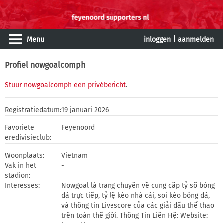
Menu
inloggen
|
aanmelden
Profiel nowgoalcomph
Stuur nowgoalcomph een privébericht
.
Registratiedatum:
19 januari 2026
Favoriete
Feyenoord
eredivisieclub:
Woonplaats:
Vietnam
Vak in het
-
stadion:
Interesses:
Nowgoal là trang chuyên về cung cấp tỷ số bóng
đá trực tiếp, tỷ lệ kèo nhà cái, soi kèo bóng đá,
và thông tin Livescore của các giải đấu thể thao
trên toàn thế giới. Thông Tin Liên Hệ: Website: