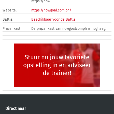
https://now
Website:
https://nowgoal.com.ph/
Battle:
Beschikbaar voor de Battle
Prijzenkast
De prijzenkast van nowgoalcomph is nog leeg.
Stuur nu jouw favoriete
opstelling in en adviseer
de trainer!
Direct naar