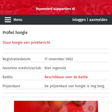
Menu
inloggen
|
aanmelden
Profiel hongie
Stuur hongie een privébericht
.
Registratiedatum:
17 november 2002
Favoriete eredivisieclub:
Niet ingevuld
Battle:
Beschikbaar voor de Battle
Prijzenkast
De prijzenkast van hongie is nog leeg.