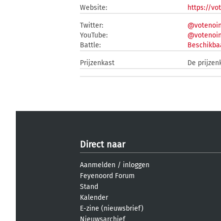
Website:
https://vo
Twitter:
@votenoin
YouTube:
@votenoin
Battle:
Beschikbaa
Prijzenkast
De prijzen
Direct naar
Aanmelden
/
inloggen
Feyenoord Forum
Stand
Kalender
E-zine (nieuwsbrief)
Nieuwsarchief