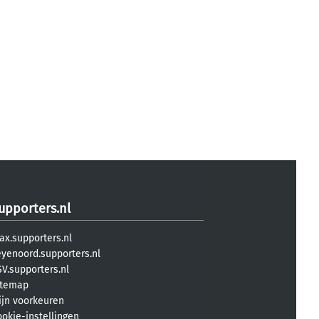
upporters.nl
ax.supporters.nl
eyenoord.supporters.nl
V.supporters.nl
itemap
ijn voorkeuren
ookie-instellingen