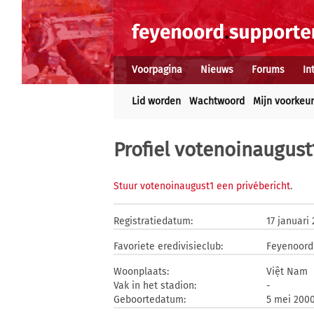
Voorpagina
Nieuws
Forums
In
Lid worden
Wachtwoord
Mijn voorkeu
Profiel votenoinaugust
Stuur votenoinaugust1 een privébericht
.
Registratiedatum:
17 januari
Favoriete eredivisieclub:
Feyenoord
Woonplaats:
Việt Nam
Vak in het stadion:
-
Geboortedatum:
5 mei 200