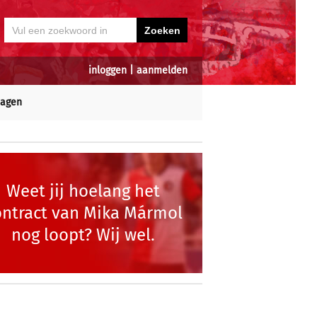
inloggen
|
aanmelden
dagen
Weet jij hoelang het
ontract van Mika Mármol
nog loopt? Wij wel.