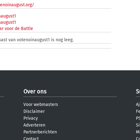
tenoinaugust.org/
august1
august1
r voor de Battle
kast van votenoinaugust1 is nog leeg.
Over ons
S
Voor webmasters
Aj
Disclaimer
F
Privacy
PS
Adverteren
S
Partnerberichten
M
Contact
C