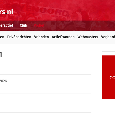
teractief
Club
Profiel
ren
Privéberichten
Vrienden
Actief worden
Webmasters
Verjaar
1
c
 2026
0