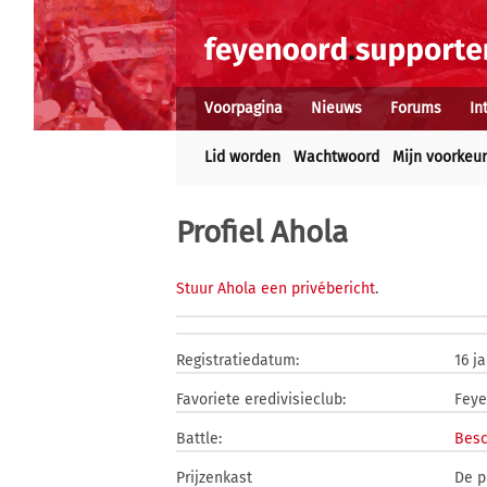
Voorpagina
Nieuws
Forums
In
Lid worden
Wachtwoord
Mijn voorkeu
Profiel Ahola
Stuur Ahola een privébericht
.
Registratiedatum:
16 j
Favoriete eredivisieclub:
Feye
Battle:
Besc
Prijzenkast
De p