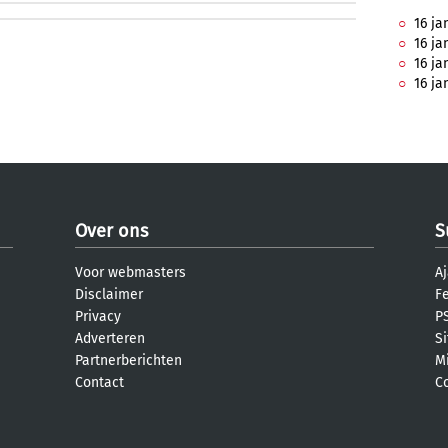
16 ja
16 ja
16 ja
16 ja
Over ons
S
Voor webmasters
Aj
Disclaimer
F
Privacy
PS
Adverteren
S
Partnerberichten
M
Contact
C