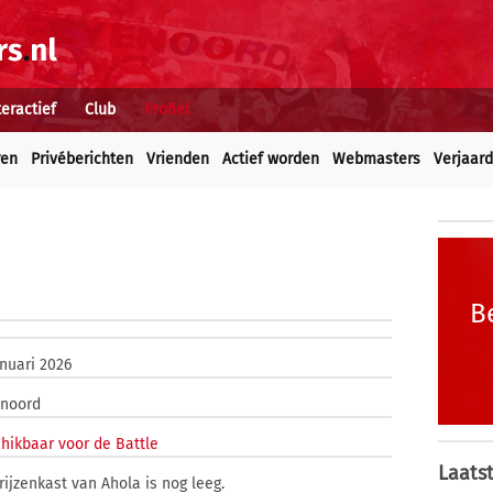
teractief
Club
Profiel
ren
Privéberichten
Vrienden
Actief worden
Webmasters
Verjaar
B
anuari 2026
noord
hikbaar voor de Battle
Laatst
rijzenkast van Ahola is nog leeg.