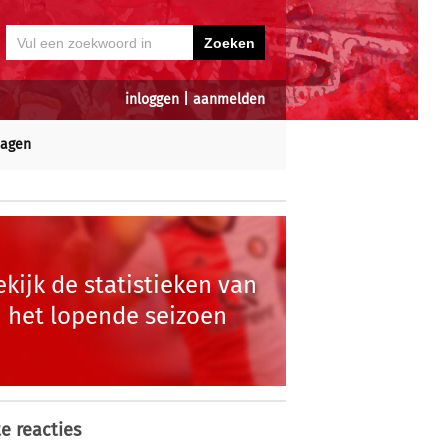
inloggen
|
aanmelden
dagen
ekijk de statistieken van
het lopende seizoen
e reacties