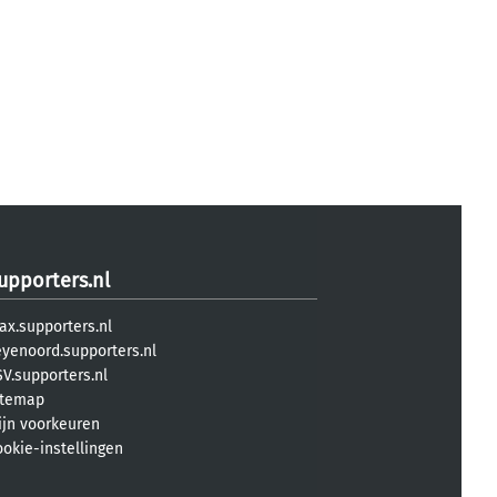
upporters.nl
ax.supporters.nl
eyenoord.supporters.nl
V.supporters.nl
itemap
ijn voorkeuren
ookie-instellingen