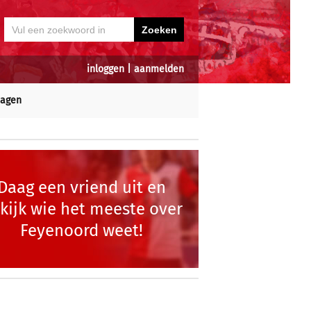
inloggen
|
aanmelden
dagen
Daag een vriend uit en
kijk wie het meeste over
Feyenoord weet!