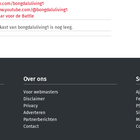
x.com/bongdaluliving1
ww.youtube.com/@bongdaluliving1
ar voor de Battle
kast van bongdaluliving1 is nog leeg.
Over ons
S
Voor webmasters
Aj
Disclaimer
F
Privacy
PS
Adverteren
S
Partnerberichten
M
Contact
C