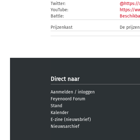
Twitter:
@https://
YouTube:
https://w
Battle:
Beschikba
Prijzenkast
De prijzen
Direct naar
Aanmelden
/
inloggen
Feyenoord Forum
Stand
Kalender
E-zine (nieuwsbrief)
Nieuwsarchief