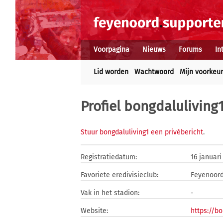
Voorpagina
Nieuws
Forums
In
Lid worden
Wachtwoord
Mijn voorkeu
Profiel bongdaluliving
Stuur bongdaluliving1 een privébericht
.
Registratiedatum:
16 januari
Favoriete eredivisieclub:
Feyenoor
Vak in het stadion:
-
Website:
https://bo