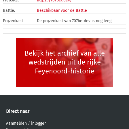
Website:
https://707bet.dev/
Battle:
Beschikbaar voor de Battle
Prijzenkast
De prijzenkast van 707betdev is nog leeg.
Bekijk het archief van alle
wedstrijden uit de rijke
Feyenoord-historie
Direct naar
Aanmelden
/
inloggen