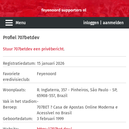
Menu
inloggen
|
aanmelden
Profiel 707betdev
Stuur 707betdev een privébericht
.
Registratiedatum:
15 januari 2026
Favoriete
Feyenoord
eredivisieclub:
Woonplaats:
R. Inglaterra, 357 - Pinheiros, São Paulo - SP,
65908-557, Brazil
Vak in het stadion:
-
Beroep:
707BET ? Casa de Apostas Online Moderna e
Acessível no Brasil
Geboortedatum:
3 februari 1999