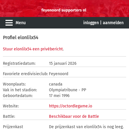
Menu
inloggen
|
aanmelden
Profiel elonlilx54
Stuur elonlilx54 een privébericht
.
Registratiedatum:
15 januari 2026
Favoriete eredivisieclub:
Feyenoord
Woonplaats:
canada
Vak in het stadion:
Olympiatribune - PP
Geboortedatum:
17 mei 1996
Website:
https://octordlegame.io
Battle:
Beschikbaar voor de Battle
Prijzenkast
De prijzenkast van elonlilx54 is nog leeg.