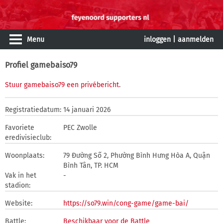
Menu
inloggen
|
aanmelden
Profiel gamebaiso79
Stuur gamebaiso79 een privébericht
.
Registratiedatum:
14 januari 2026
Favoriete
PEC Zwolle
eredivisieclub:
Woonplaats:
79 Đường Số 2, Phường Bình Hưng Hòa A, Quận
Bình Tân, TP. HCM
Vak in het
-
stadion:
Website:
https://so79.win/cong-game/game-bai/
Battle:
Beschikbaar voor de Battle