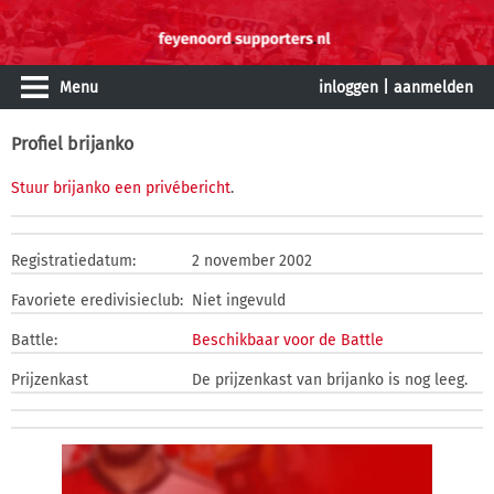
Menu
inloggen
|
aanmelden
Profiel brijanko
Stuur brijanko een privébericht
.
Registratiedatum:
2 november 2002
Favoriete eredivisieclub:
Niet ingevuld
Battle:
Beschikbaar voor de Battle
Prijzenkast
De prijzenkast van brijanko is nog leeg.