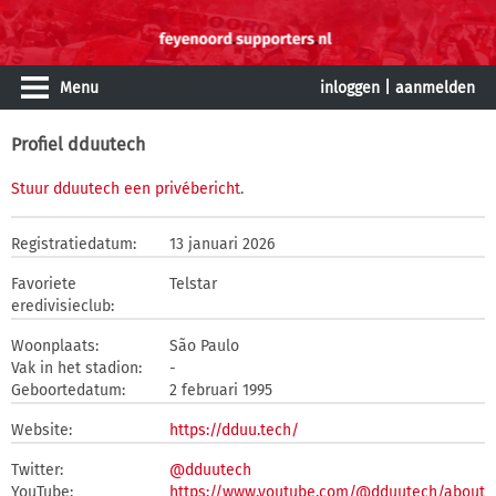
Menu
inloggen
|
aanmelden
Profiel dduutech
Stuur dduutech een privébericht
.
Registratiedatum:
13 januari 2026
Favoriete
Telstar
eredivisieclub:
Woonplaats:
São Paulo
Vak in het stadion:
-
Geboortedatum:
2 februari 1995
Website:
https://dduu.tech/
Twitter:
@dduutech
YouTube:
https://www.youtube.com/@dduutech/about