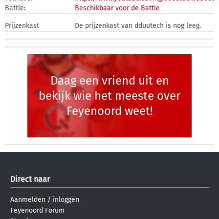
Battle:
Beschikbaar voor de Battle
Prijzenkast
De prijzenkast van dduutech is nog leeg.
Daag een vriend uit en
bekijk wie het meeste over
Feyenoord weet!
Direct naar
Aanmelden
/
inloggen
Feyenoord Forum