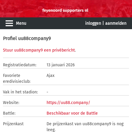
Menu
inloggen
|
aanmelden
Profiel uu88company9
Stuur uu88company9 een privébericht
.
Registratiedatum:
13 januari 2026
Favoriete
Ajax
eredivisieclub:
Vak in het stadion:
-
Website:
https://uu88.company/
Battle:
Beschikbaar voor de Battle
Prijzenkast
De prijzenkast van uu88company9 is nog
leeg.